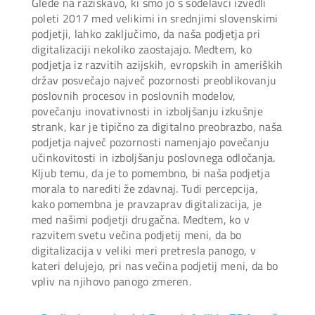
Glede na raziskavo, ki smo jo s sodelavci izvedli
poleti 2017 med velikimi in srednjimi slovenskimi
podjetji, lahko zaključimo, da naša podjetja pri
digitalizaciji nekoliko zaostajajo. Medtem, ko
podjetja iz razvitih azijskih, evropskih in ameriških
držav posvečajo največ pozornosti preoblikovanju
poslovnih procesov in poslovnih modelov,
povečanju inovativnosti in izboljšanju izkušnje
strank, kar je tipično za digitalno preobrazbo, naša
podjetja največ pozornosti namenjajo povečanju
učinkovitosti in izboljšanju poslovnega odločanja.
Kljub temu, da je to pomembno, bi naša podjetja
morala to narediti že zdavnaj. Tudi percepcija,
kako pomembna je pravzaprav digitalizacija, je
med našimi podjetji drugačna. Medtem, ko v
razvitem svetu večina podjetij meni, da bo
digitalizacija v veliki meri pretresla panogo, v
kateri delujejo, pri nas večina podjetij meni, da bo
vpliv na njihovo panogo zmeren.