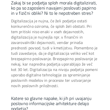
Zakaj bi se podjetja sploh morala digitalizirati,
ko pa so zaposleni navajeni poslovati papirno
in v fizični obliki? Ni to le nepotreben stres?
Digitalizacija je nujna, če želi podjetje ostati
konkurenčno oziroma, če sploh želi obstati. Pri
tem pritiski niso enaki v vseh dejavnostih,
digitalizacija je nujnejša npr. v finančni in
zavarovalniški dejavnosti, vendar prinaša
prednosti povsod, tudi v kmetijstvu. Pomembno je
tudi zavedanje, da je digitalizacija veliko več kot
brezpapirno poslovanje. Brezpapirno poslovanje je
nekaj, kar napredna podjetja uporabljajo že več
kot 30 let. Digitalizacija na nivoju podjetja pomeni
uporabo digitalne tehnologije za spreminjanje
poslovnih modelov in procesov ter ustvarjanje
novih poslovnih priložnosti.
Katere so glavne napake, ki jih pri uvajanju
poslovno informacijske arhitekture delajo
podjetja?