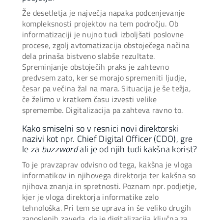
Že desetletja je največja napaka podcenjevanje
kompleksnosti projektov na tem področju. Ob
informatizaciji je nujno tudi izboljšati poslovne
procese, zgolj avtomatizacija obstoječega načina
dela prinaša bistveno slabše rezultate.
Spreminjanje obstoječih praks je zahtevno
predvsem zato, ker se morajo spremeniti ljudje,
česar pa večina žal na mara. Situacija je še težja,
če želimo v kratkem času izvesti velike
spremembe. Digitalizacija pa zahteva ravno to.
Kako smiselni so v resnici novi direktorski
nazivi kot npr. Chief Digital Officer (CDO), gre
le za
buzzword
ali je od njih tudi kakšna korist?
To je pravzaprav odvisno od tega, kakšna je vloga
informatikov in njihovega direktorja ter kakšna so
njihova znanja in spretnosti. Poznam npr. podjetje,
kjer je vloga direktorja informatike zelo
tehnološka. Pri tem se uprava in še veliko drugih
zaposlenih zaveda, da je digitalizacija ključna za