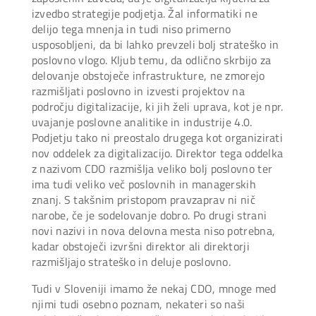
izvedbo strategije podjetja. Žal informatiki ne
delijo tega mnenja in tudi niso primerno
usposobljeni, da bi lahko prevzeli bolj strateško in
poslovno vlogo. Kljub temu, da odlično skrbijo za
delovanje obstoječe infrastrukture, ne zmorejo
razmišljati poslovno in izvesti projektov na
področju digitalizacije, ki jih želi uprava, kot je npr.
uvajanje poslovne analitike in industrije 4.0.
Podjetju tako ni preostalo drugega kot organizirati
nov oddelek za digitalizacijo. Direktor tega oddelka
z nazivom CDO razmišlja veliko bolj poslovno ter
ima tudi veliko več poslovnih in managerskih
znanj. S takšnim pristopom pravzaprav ni nič
narobe, če je sodelovanje dobro. Po drugi strani
novi nazivi in nova delovna mesta niso potrebna,
kadar obstoječi izvršni direktor ali direktorji
razmišljajo strateško in deluje poslovno.
Tudi v Sloveniji imamo že nekaj CDO, mnoge med
njimi tudi osebno poznam, nekateri so naši