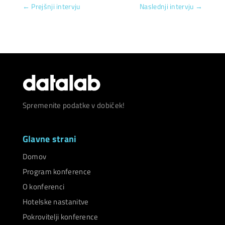
←
Prejšnji intervju
Naslednji intervju
→
Spremenite podatke v dobiček!
Glavne strani
Domov
Program konference
O konferenci
Hotelske nastanitve
Pokrovitelji konference