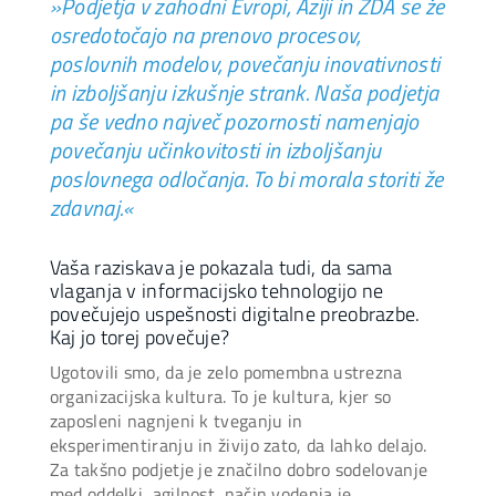
»Podjetja v zahodni Evropi, Aziji in ZDA se že
osredotočajo na prenovo procesov,
poslovnih modelov, povečanju inovativnosti
in izboljšanju izkušnje strank. Naša podjetja
pa še vedno največ pozornosti namenjajo
povečanju učinkovitosti in izboljšanju
poslovnega odločanja. To bi morala storiti že
zdavnaj.«
Vaša raziskava je pokazala tudi, da sama
vlaganja v informacijsko tehnologijo ne
povečujejo uspešnosti digitalne preobrazbe.
Kaj jo torej povečuje?
Ugotovili smo, da je zelo pomembna ustrezna
organizacijska kultura. To je kultura, kjer so
zaposleni nagnjeni k tveganju in
eksperimentiranju in živijo zato, da lahko delajo.
Za takšno podjetje je značilno dobro sodelovanje
med oddelki, agilnost, način vodenja je